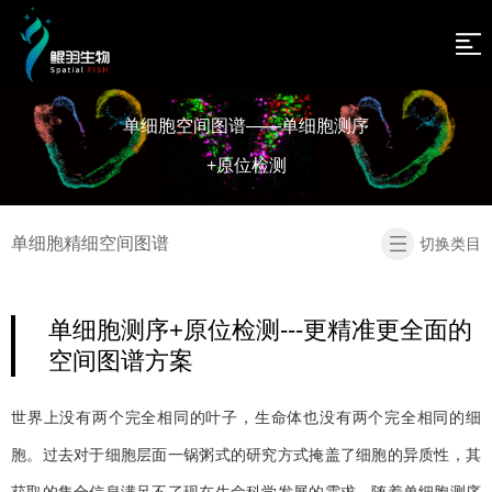
网
站
新
单细胞空间图谱——单细胞测序
闻
关
导
+原位检测
资
于
技
航
讯
我
术
产
单细胞精细空间图谱
切换类目
们
介
品
人
绍
及
才
联
单细胞测序+原位检测---更精准更全面的
服
招
系
返
空间图谱方案
务
聘
我
回
世界上没有两个完全相同的叶子，生命体也没有两个完全相同的细
们
首
胞。过去对于细胞层面一锅粥式的研究方式掩盖了细胞的异质性，其
页
获取的集合信息满足不了现在生命科学发展的需求。随着单细胞测序