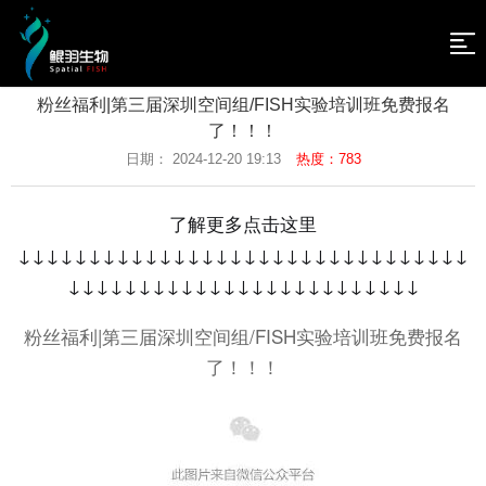
网
站
新
粉丝福利|第三届深圳空间组/FISH实验培训班免费报名
闻
关
了！！！
导
日期： 2024-12-20 19:13
热度：783
资
于
技
航
讯
我
术
产
了解更多点击这里
↓↓↓↓↓↓↓↓↓↓↓↓↓↓↓↓↓↓↓↓↓↓↓↓↓↓↓↓↓↓↓↓
们
介
品
人
↓↓↓↓↓↓↓↓↓↓↓↓↓↓↓↓↓↓↓↓↓↓↓↓↓
绍
及
才
联
粉丝福利|第三届深圳空间组/FISH实验培训班免费报名
服
招
系
返
了！！！
务
聘
我
回
们
首
页